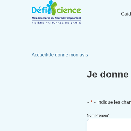
Panneau de gestion des cookies
Gui
Accueil
•
Je donne mon avis
Je donne
«
*
» indique les cha
Nom Prénom
*